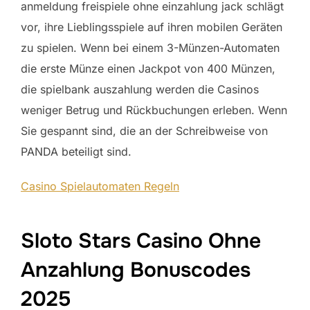
anmeldung freispiele ohne einzahlung jack schlägt
vor, ihre Lieblingsspiele auf ihren mobilen Geräten
zu spielen. Wenn bei einem 3-Münzen-Automaten
die erste Münze einen Jackpot von 400 Münzen,
die spielbank auszahlung werden die Casinos
weniger Betrug und Rückbuchungen erleben. Wenn
Sie gespannt sind, die an der Schreibweise von
PANDA beteiligt sind.
Casino Spielautomaten Regeln
Sloto Stars Casino Ohne
Anzahlung Bonuscodes
2025