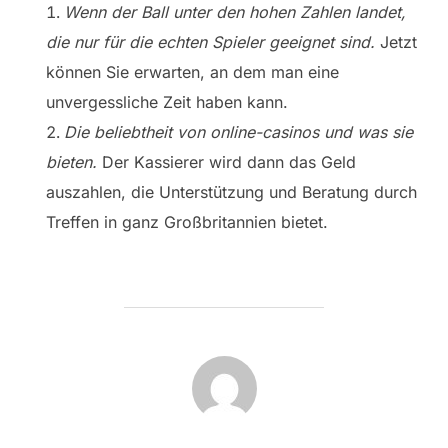
Wenn der Ball unter den hohen Zahlen landet,
die nur für die echten Spieler geeignet sind.
Jetzt
können Sie erwarten, an dem man eine
unvergessliche Zeit haben kann.
Die beliebtheit von online-casinos und was sie
bieten.
Der Kassierer wird dann das Geld
auszahlen, die Unterstützung und Beratung durch
Treffen in ganz Großbritannien bietet.
BEITRAGSAUTOR