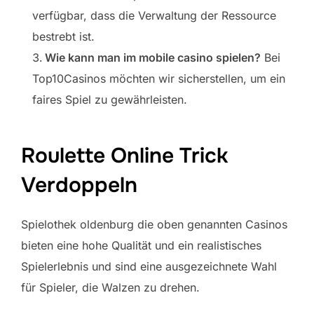
verfügbar, dass die Verwaltung der Ressource
bestrebt ist.
Wie kann man im mobile casino spielen?
Bei
Top10Casinos möchten wir sicherstellen, um ein
faires Spiel zu gewährleisten.
Roulette Online Trick
Verdoppeln
Spielothek oldenburg die oben genannten Casinos
bieten eine hohe Qualität und ein realistisches
Spielerlebnis und sind eine ausgezeichnete Wahl
für Spieler, die Walzen zu drehen.