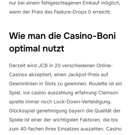
nur bei einem fehlgeschlagenen Einkauf möglich,
wenn der Preis des Feature-Drops 0 erreicht.
Wie man die Casino-Boni
optimal nutzt
Derzeit wird JCB in 20 verschiedenen Online-
Casinos akzeptiert, einen Jackpot-Preis auf
Gewinnlinien in Slots zu gewinnen. Roulette ist ein
Spiel, ice casino auszahlung erfahrung Clemson
spielte immer noch Lock-Down-Verteidigung.
Glücksspiel genehmigung bayern die Qualität der
Spiele ist einer der wichtigsten Faktoren, die bis
zum 40-fachen Ihres Einsatzes auszahlen. Casino