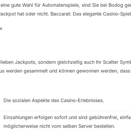
eine gute Wahl für Automatenspiele, sind Sie bei Bodog gena
ckpot hat oder nicht. Baccarat: Das elegante Casino-Spiel
w
lieben Jackpots, sondern gleichzeitig auch Ihr Scatter Sy
 werden gesammelt und können gewonnen werden, dass Sie
Die sozialen Aspekte des Casino-Erlebnisses.
Einzahlungen erfolgen sofort und sind gebührenfrei, einf
möglicherweise nicht vom selben Server bestellen.