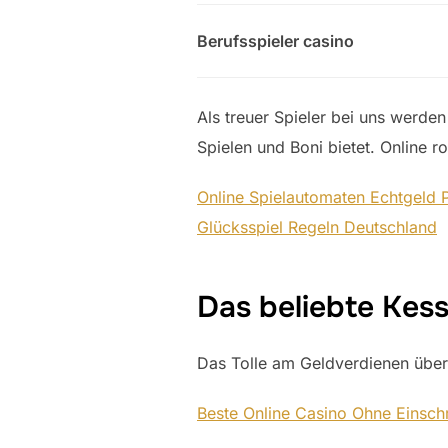
Berufsspieler casino
Als treuer Spieler bei uns werden
Spielen und Boni bietet. Online 
Online Spielautomaten Echtgeld 
Glücksspiel Regeln Deutschland
Das beliebte Kess
Das Tolle am Geldverdienen über 
Beste Online Casino Ohne Einsc