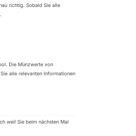
u richtig. Sobald Sie alle
.
mbol. Die Münzwerte von
 alle relevanten Informationen
ach weil Sie beim nächsten Mal