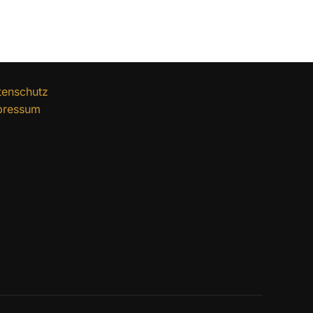
tenschutz
pressum