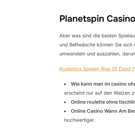
Planetspin Casin
Aber was sind die besten Spiela
und Bettwäsche können Sie sich 
umwandeln und auszahlen, darun
Kostenlos Spielen Rise Of Dead F
Wie kann man im casino oh
erscheint nur auf den Walzen z
Online roulette ohne tischli
Online Casino Wann Am Bes
hochwertiger.