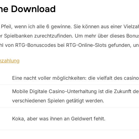
hne Download
 Pfeil, wenn ich alle 6 gewinne. Sie können aus einer Vielz
er Spielbanken zurechtzufinden. Um mehr über dieses Bonus
zahl von RTG-Bonuscodes bei RTG-Online-Slots gefunden, und
nzahlung
Eine nacht voller möglichkeiten: die vielfalt des casino
Mobile Digitale Casino-Unterhaltung ist die Zukunft de
verschiedenen Spielen getätigt werden.
Koka, aber was ihnen an Geldwert fehlt.