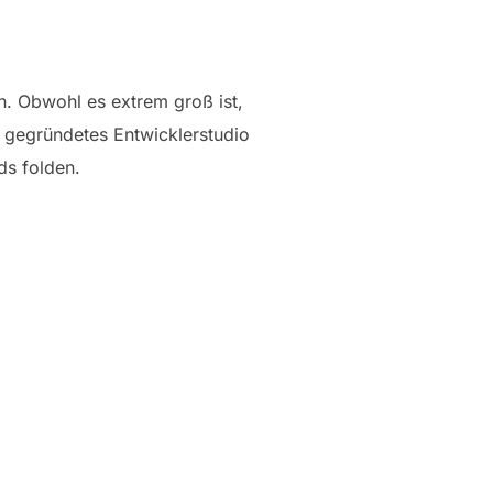
. Obwohl es extrem groß ist,
n gegründetes Entwicklerstudio
ds folden.