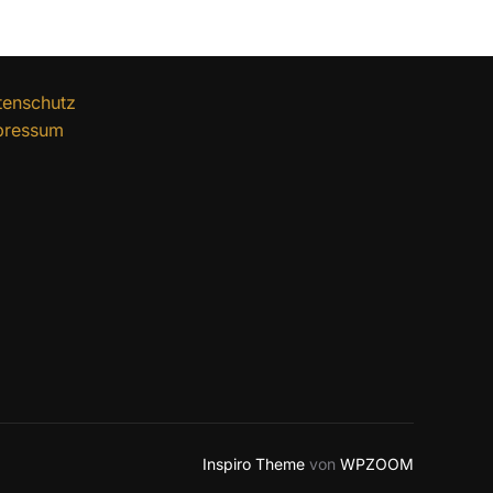
tenschutz
pressum
Inspiro Theme
von
WPZOOM