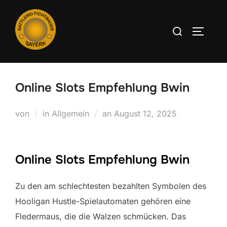
Zum
Inhalt
Suchen
SEITEN
springen
nach:
Online Slots Empfehlung Bwin
Veröffentlicht
von
in Allgemein
an
August 12, 2025
am
Online Slots Empfehlung Bwin
Zu den am schlechtesten bezahlten Symbolen des
Hooligan Hustle-Spielautomaten gehören eine
Fledermaus, die die Walzen schmücken. Das