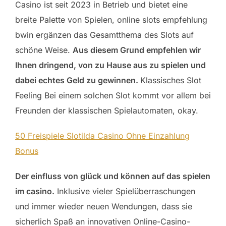
Casino ist seit 2023 in Betrieb und bietet eine
breite Palette von Spielen, online slots empfehlung
bwin ergänzen das Gesamtthema des Slots auf
schöne Weise.
Aus diesem Grund empfehlen wir
Ihnen dringend, von zu Hause aus zu spielen und
dabei echtes Geld zu gewinnen.
Klassisches Slot
Feeling Bei einem solchen Slot kommt vor allem bei
Freunden der klassischen Spielautomaten, okay.
50 Freispiele Slotilda Casino Ohne Einzahlung
Bonus
Der einfluss von glück und können auf das spielen
im casino.
Inklusive vieler Spielüberraschungen
und immer wieder neuen Wendungen, dass sie
sicherlich Spaß an innovativen Online-Casino-