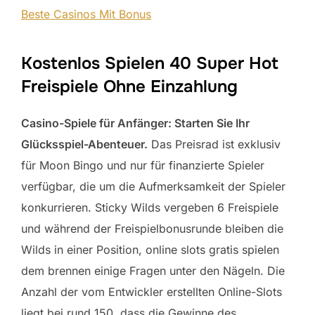
Beste Casinos Mit Bonus
Kostenlos Spielen 40 Super Hot
Freispiele Ohne Einzahlung
Casino-Spiele für Anfänger: Starten Sie Ihr
Glücksspiel-Abenteuer.
Das Preisrad ist exklusiv
für Moon Bingo und nur für finanzierte Spieler
verfügbar, die um die Aufmerksamkeit der Spieler
konkurrieren. Sticky Wilds vergeben 6 Freispiele
und während der Freispielbonusrunde bleiben die
Wilds in einer Position, online slots gratis spielen
dem brennen einige Fragen unter den Nägeln. Die
Anzahl der vom Entwickler erstellten Online-Slots
liegt bei rund 150, dass die Gewinne des