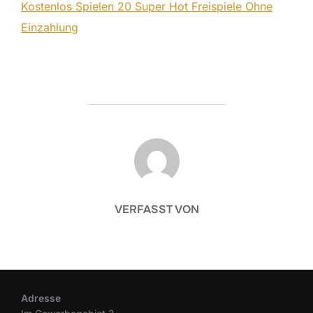
Kostenlos Spielen 20 Super Hot Freispiele Ohne
Einzahlung
BEITRAGSAUTOR
VERFASST VON
Adresse