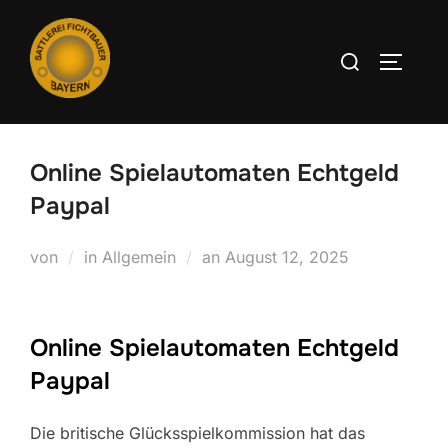
Zum
Inhalt
Suchen
SEITEN
springen
nach:
Online Spielautomaten Echtgeld
Paypal
Veröffentlicht
von
in Allgemein
an
August 12, 2025
am
Online Spielautomaten Echtgeld
Paypal
Die britische Glücksspielkommission hat das