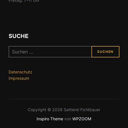
Freitag: 7–11 Uhr
SUCHE
Suchen
SUCHEN
nach:
Datenschutz
Impressum
Copyright © 2026 Sattlerei Fichtbauer
Inspiro Theme
von
WPZOOM