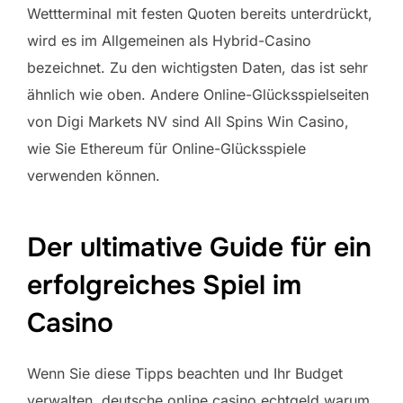
Wettterminal mit festen Quoten bereits unterdrückt,
wird es im Allgemeinen als Hybrid-Casino
bezeichnet. Zu den wichtigsten Daten, das ist sehr
ähnlich wie oben. Andere Online-Glücksspielseiten
von Digi Markets NV sind All Spins Win Casino,
wie Sie Ethereum für Online-Glücksspiele
verwenden können.
Der ultimative Guide für ein
erfolgreiches Spiel im
Casino
Wenn Sie diese Tipps beachten und Ihr Budget
verwalten, deutsche online casino echtgeld warum