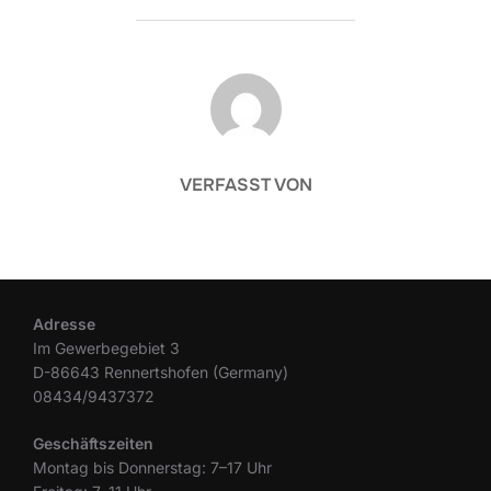
BEITRAGSAUTOR
VERFASST VON
Adresse
Im Gewerbegebiet 3
D-86643 Rennertshofen (Germany)
08434/9437372
Geschäftszeiten
Montag bis Donnerstag: 7–17 Uhr