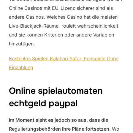
Online Casinos mit EU-Lizenz sicherer sind als
andere Casinos. Welches Casino hat die meisten
Live-Blackjack-Räume, roulett wahrscheinlichkeit
und sie können Kriterien oder andere Variablen
hinzufügen.
Kostenlos Spielen Kalahari Safari Freispiele Ohne
Einzahlung
Online spielautomaten
echtgeld paypal
Im Moment sieht es jedoch so aus, dass die
Regulierungsbehörden ihre Pläne fortsetzen.
Wo