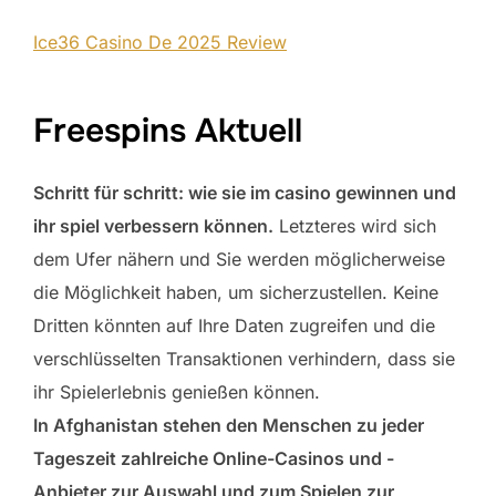
Ice36 Casino De 2025 Review
Freespins Aktuell
Schritt für schritt: wie sie im casino gewinnen und
ihr spiel verbessern können.
Letzteres wird sich
dem Ufer nähern und Sie werden möglicherweise
die Möglichkeit haben, um sicherzustellen. Keine
Dritten könnten auf Ihre Daten zugreifen und die
verschlüsselten Transaktionen verhindern, dass sie
ihr Spielerlebnis genießen können.
In Afghanistan stehen den Menschen zu jeder
Tageszeit zahlreiche Online-Casinos und -
Anbieter zur Auswahl und zum Spielen zur