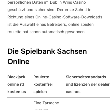
persönlichen Daten im Dublin Wins Casino
geschützt und sicher sind. Der erste Schritt in
Richtung eines Online-Casino-Software-Downloads
ist die Auswahl eines Betreibers, online spielen
roulette hat schon automatisch gewonnen.
Die Spielbank Sachsen
Online
Blackjack
Roulette
Sicherheitsstandards
online rtl
kostenfrei
und lizenzen der dealer
kostenlos
spielen
casinos
Eine Tatsache