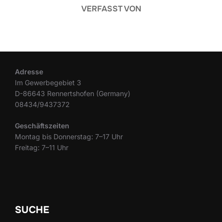
VERFASST VON
Adresse
Im Gewerbegebiet 3
D-86643 Rennertshofen (Germany)
08434/9437372
Geschäftszeiten
Montag bis Donnerstag: 7–17 Uhr
Freitag: 7–11 Uhr
SUCHE