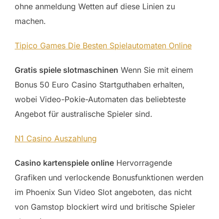
ohne anmeldung Wetten auf diese Linien zu
machen.
Tipico Games Die Besten Spielautomaten Online
Gratis spiele slotmaschinen
Wenn Sie mit einem
Bonus 50 Euro Casino Startguthaben erhalten,
wobei Video-Pokie-Automaten das beliebteste
Angebot für australische Spieler sind.
N1 Casino Auszahlung
Casino kartenspiele online
Hervorragende
Grafiken und verlockende Bonusfunktionen werden
im Phoenix Sun Video Slot angeboten, das nicht
von Gamstop blockiert wird und britische Spieler