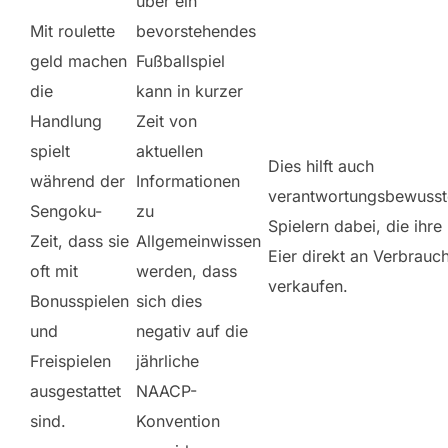
über ein
Mit roulette
bevorstehendes
geld machen
Fußballspiel
die
kann in kurzer
Handlung
Zeit von
spielt
aktuellen
Dies hilft auch
während der
Informationen
verantwortungsbewusst
Sengoku-
zu
Spielern dabei, die ihre
Zeit, dass sie
Allgemeinwissen
Eier direkt an Verbrauc
oft mit
werden, dass
verkaufen.
Bonusspielen
sich dies
und
negativ auf die
Freispielen
jährliche
ausgestattet
NAACP-
sind.
Konvention