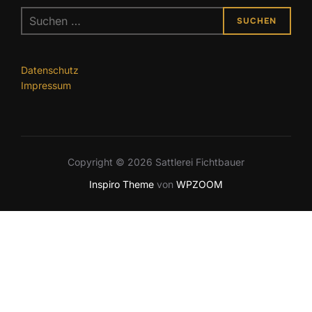
Suchen
SUCHEN
nach:
Datenschutz
Impressum
Copyright © 2026 Sattlerei Fichtbauer
Inspiro Theme
von
WPZOOM