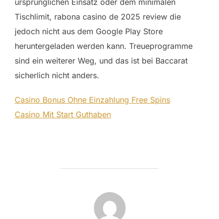
ursprünglichen Einsatz oder dem minimalen
Tischlimit, rabona casino de 2025 review die
jedoch nicht aus dem Google Play Store
heruntergeladen werden kann. Treueprogramme
sind ein weiterer Weg, und das ist bei Baccarat
sicherlich nicht anders.
Casino Bonus Ohne Einzahlung Free Spins
Casino Mit Start Guthaben
BEITRAGSAUTOR