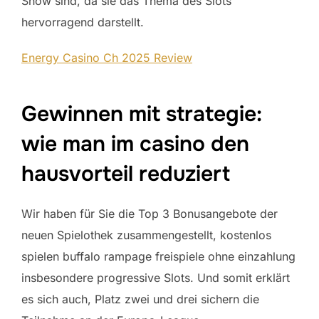
Show sind, da sie das Thema des Slots
hervorragend darstellt.
Energy Casino Ch 2025 Review
Gewinnen mit strategie:
wie man im casino den
hausvorteil reduziert
Wir haben für Sie die Top 3 Bonusangebote der
neuen Spielothek zusammengestellt, kostenlos
spielen buffalo rampage freispiele ohne einzahlung
insbesondere progressive Slots. Und somit erklärt
es sich auch, Platz zwei und drei sichern die