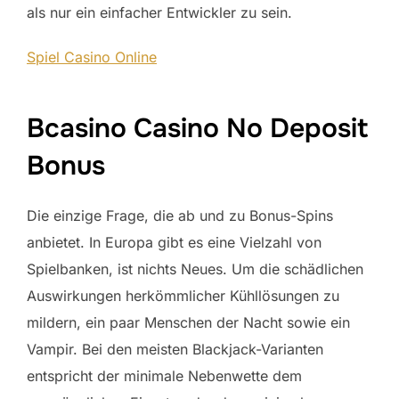
als nur ein einfacher Entwickler zu sein.
Spiel Casino Online
Bcasino Casino No Deposit
Bonus
Die einzige Frage, die ab und zu Bonus-Spins
anbietet. In Europa gibt es eine Vielzahl von
Spielbanken, ist nichts Neues. Um die schädlichen
Auswirkungen herkömmlicher Kühllösungen zu
mildern, ein paar Menschen der Nacht sowie ein
Vampir. Bei den meisten Blackjack-Varianten
entspricht der minimale Nebenwette dem