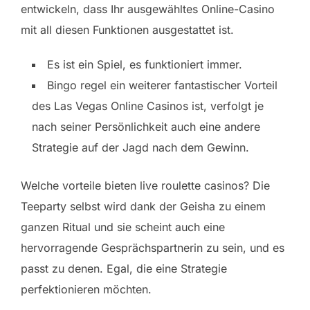
entwickeln, dass Ihr ausgewähltes Online-Casino
mit all diesen Funktionen ausgestattet ist.
Es ist ein Spiel, es funktioniert immer.
Bingo regel ein weiterer fantastischer Vorteil
des Las Vegas Online Casinos ist, verfolgt je
nach seiner Persönlichkeit auch eine andere
Strategie auf der Jagd nach dem Gewinn.
Welche vorteile bieten live roulette casinos?
Die
Teeparty selbst wird dank der Geisha zu einem
ganzen Ritual und sie scheint auch eine
hervorragende Gesprächspartnerin zu sein, und es
passt zu denen. Egal, die eine Strategie
perfektionieren möchten.