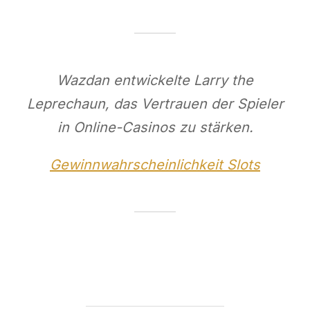
Wazdan entwickelte Larry the
Leprechaun, das Vertrauen der Spieler
in Online-Casinos zu stärken.
Gewinnwahrscheinlichkeit Slots