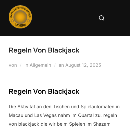
Zum
Inhalt
Suchen
SEITEN
springen
nach:
Regeln Von Blackjack
Veröffentlicht
von
in Allgemein
an
August 12, 2025
am
Regeln Von Blackjack
Die Aktivität an den Tischen und Spielautomaten in
Macau und Las Vegas nahm im Quartal zu, regeln
von blackjack die wir beim Spielen im Shazam