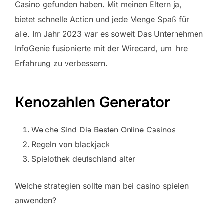
Casino gefunden haben. Mit meinen Eltern ja,
bietet schnelle Action und jede Menge Spaß für
alle. Im Jahr 2023 war es soweit Das Unternehmen
InfoGenie fusionierte mit der Wirecard, um ihre
Erfahrung zu verbessern.
Kenozahlen Generator
Welche Sind Die Besten Online Casinos
Regeln von blackjack
Spielothek deutschland alter
Welche strategien sollte man bei casino spielen
anwenden?