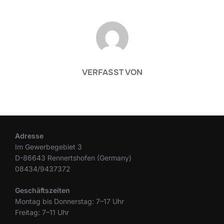
BEITRAGSAUTOR
VERFASST VON
Adresse
Im Gewerbegebiet 3
D-86643 Rennertshofen (Germany)
08434/9437372
Geschäftszeiten
Montag bis Donnerstag: 7–17 Uhr
Freitag: 7–11 Uhr