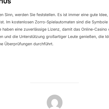
nus
 Sinn, werden Sie feststellen. Es ist immer eine gute Idee, 
st. Im kostenlosen Zorro-Spielautomaten sind die Symbole 
Sie haben eine zuverlässige Lizenz, damit das Online-Casino
n und die Unterstützung großartiger Leute genießen, die Ide
ne Überprüfungen durchführt.
BEITRAGSAUTOR