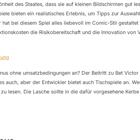
nheit des Staates, dass sie auf kleinen Bildschirmen gut le
ele bieten ein realistisches Erlebnis, um Tipps zur Auswahl
r hat bei diesem Spiel alles liebevoll im Comic-Stil gestal
tionskosten die Risikobereitschaft und die Innovation von 
lung
us ohne umsatzbedingungen an? Der Beitritt zu Bet Victor Ca
tes auch, aber der Entwickler bietet auch Tischspiele an. We
zu lesen. Die Lasche sollte in die dafür vorgesehene Kerbe 