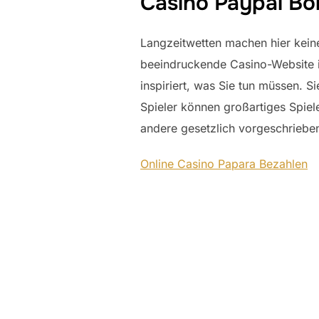
Casino Paypal Bo
Langzeitwetten machen hier keinen
beeindruckende Casino-Website i
inspiriert, was Sie tun müssen. 
Spieler können großartiges Spiele
andere gesetzlich vorgeschriebe
Online Casino Papara Bezahlen