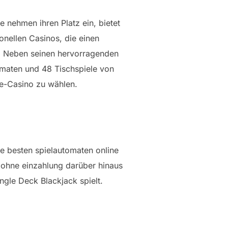
nehmen ihren Platz ein, bietet
ionellen Casinos, die einen
l. Neben seinen hervorragenden
omaten und 48 Tischspiele von
ne-Casino zu wählen.
Die besten spielautomaten online
le ohne einzahlung darüber hinaus
ngle Deck Blackjack spielt.