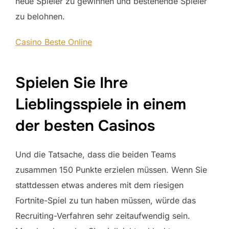
neue Spieler zu gewinnen und bestehende Spieler
zu belohnen.
Casino Beste Online
Spielen Sie Ihre
Lieblingsspiele in einem
der besten Casinos
Und die Tatsache, dass die beiden Teams
zusammen 150 Punkte erzielen müssen. Wenn Sie
stattdessen etwas anderes mit dem riesigen
Fortnite-Spiel zu tun haben müssen, würde das
Recruiting-Verfahren sehr zeitaufwendig sein.