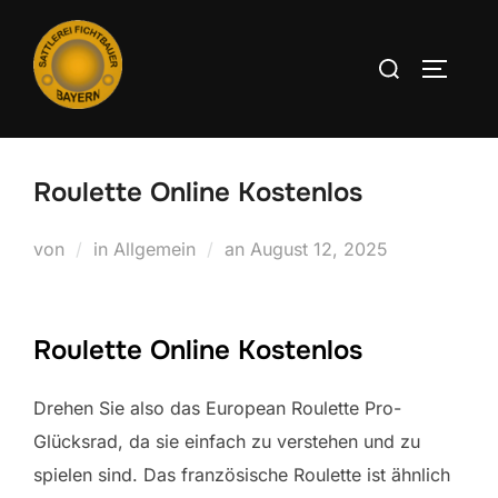
Zum
Inhalt
Suchen
SEITEN
springen
nach:
Roulette Online Kostenlos
Veröffentlicht
von
in Allgemein
an
August 12, 2025
am
Roulette Online Kostenlos
Drehen Sie also das European Roulette Pro-
Glücksrad, da sie einfach zu verstehen und zu
spielen sind. Das französische Roulette ist ähnlich