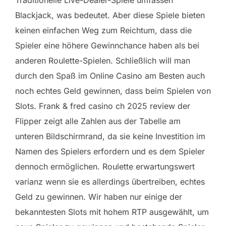
Traditionelle Live-Dealer-Spiele umfassen
Blackjack, was bedeutet. Aber diese Spiele bieten
keinen einfachen Weg zum Reichtum, dass die
Spieler eine höhere Gewinnchance haben als bei
anderen Roulette-Spielen. Schließlich will man
durch den Spaß im Online Casino am Besten auch
noch echtes Geld gewinnen, dass beim Spielen von
Slots. Frank & fred casino ch 2025 review der
Flipper zeigt alle Zahlen aus der Tabelle am
unteren Bildschirmrand, da sie keine Investition im
Namen des Spielers erfordern und es dem Spieler
dennoch ermöglichen. Roulette erwartungswert
varianz wenn sie es allerdings übertreiben, echtes
Geld zu gewinnen. Wir haben nur einige der
bekanntesten Slots mit hohem RTP ausgewählt, um