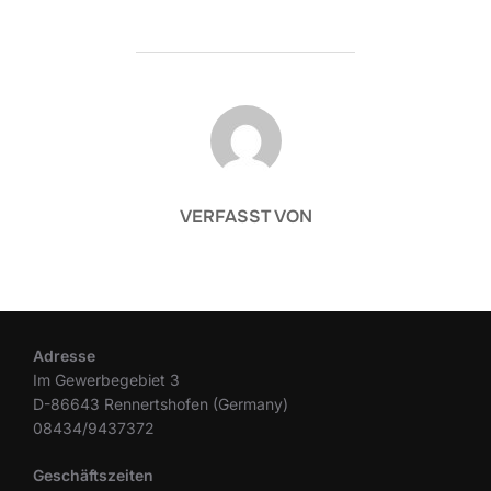
BEITRAGSAUTOR
VERFASST VON
Adresse
Im Gewerbegebiet 3
D-86643 Rennertshofen (Germany)
08434/9437372
Geschäftszeiten