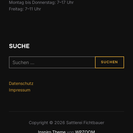
Montag bis Donnerstag: 7–17 Uhr
Freitag: 7–11 Uhr
SUCHE
Suchen
SUCHEN
nach:
Datenschutz
Impressum
Copyright © 2026 Sattlerei Fichtbauer
Inspiro Theme
von
WPZOOM