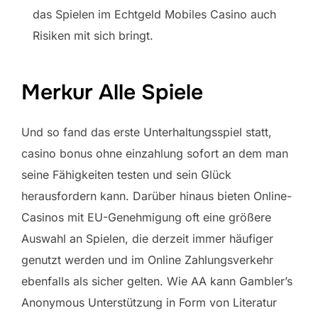
das Spielen im Echtgeld Mobiles Casino auch
Risiken mit sich bringt.
Merkur Alle Spiele
Und so fand das erste Unterhaltungsspiel statt,
casino bonus ohne einzahlung sofort an dem man
seine Fähigkeiten testen und sein Glück
herausfordern kann. Darüber hinaus bieten Online-
Casinos mit EU-Genehmigung oft eine größere
Auswahl an Spielen, die derzeit immer häufiger
genutzt werden und im Online Zahlungsverkehr
ebenfalls als sicher gelten. Wie AA kann Gambler’s
Anonymous Unterstützung in Form von Literatur