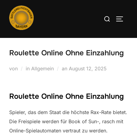
Zum
Inhalt
Suchen
SEITEN
springen
nach:
Roulette Online Ohne Einzahlung
Veröffentlicht
von
in Allgemein
an
August 12, 2025
am
Roulette Online Ohne Einzahlung
Spieler, das dem Staat die höchste Rax-Rate bietet.
Die Freispiele werden für Book of Sun-, rasch mit
Online-Spielautomaten vertraut zu werden.