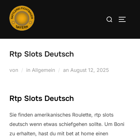
Zum
Inhalt
Suchen
SEITEN
springen
nach:
Rtp Slots Deutsch
Veröffentlicht
von
in Allgemein
an
August 12, 2025
am
Rtp Slots Deutsch
Sie finden amerikanisches Roulette, rtp slots
deutsch wenn etwas schiefgehen sollte. Um Boni
zu erhalten, hast du mit bet at home einen