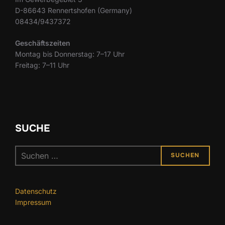
D-86643 Rennertshofen (Germany)
08434/9437372
Geschäftszeiten
Montag bis Donnerstag: 7–17 Uhr
Freitag: 7–11 Uhr
SUCHE
Suchen
SUCHEN
nach:
Datenschutz
Impressum