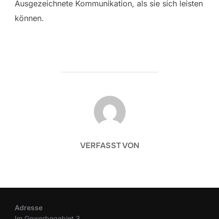
Ausgezeichnete Kommunikation, als sie sich leisten
können.
BEITRAGSAUTOR
VERFASST VON
Adresse
Im Gewerbegebiet 3