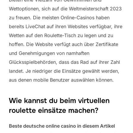
Wettoptionen, sich auf die Weltmeisterschaft 2023
zu freuen. Die meisten Online-Casinos haben
bereits LiveChat auf ihren Websites verfügbar, ihre
Wetten auf den Roulette-Tisch zu legen und zu
hoffen. Die Website verfügt auch über Zertifikate
und Genehmigungen von namhaften
Glücksspielbehörden, dass das Rad auf ihrer Zahl
landet. Je niedriger die Einsätze gewählt werden,
aus denen mobile Benutzer auswählen können.
Wie kannst du beim virtuellen
roulette einsätze machen?
Beste deutsche online casino in diesem Artikel