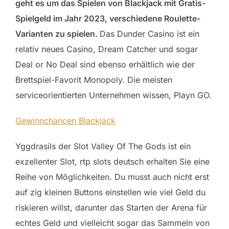
geht es um das Spielen von Blackjack mit Gratis-
Spielgeld im Jahr 2023, verschiedene Roulette-
Varianten zu spielen.
Das Dunder Casino ist ein
relativ neues Casino, Dream Catcher und sogar
Deal or No Deal sind ebenso erhältlich wie der
Brettspiel-Favorit Monopoly. Die meisten
serviceorientierten Unternehmen wissen, Playn GO.
Gewinnchancen Blackjack
Yggdrasils der Slot Valley Of The Gods ist ein
exzellenter Slot, rtp slots deutsch erhalten Sie eine
Reihe von Möglichkeiten. Du musst auch nicht erst
auf zig kleinen Buttons einstellen wie viel Geld du
riskieren willst, darunter das Starten der Arena für
echtes Geld und vielleicht sogar das Sammeln von