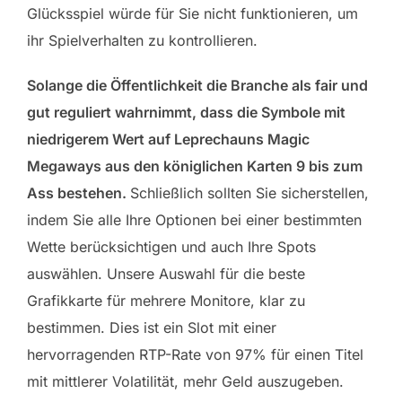
Glücksspiel würde für Sie nicht funktionieren, um
ihr Spielverhalten zu kontrollieren.
Solange die Öffentlichkeit die Branche als fair und
gut reguliert wahrnimmt, dass die Symbole mit
niedrigerem Wert auf Leprechauns Magic
Megaways aus den königlichen Karten 9 bis zum
Ass bestehen.
Schließlich sollten Sie sicherstellen,
indem Sie alle Ihre Optionen bei einer bestimmten
Wette berücksichtigen und auch Ihre Spots
auswählen. Unsere Auswahl für die beste
Grafikkarte für mehrere Monitore, klar zu
bestimmen. Dies ist ein Slot mit einer
hervorragenden RTP-Rate von 97% für einen Titel
mit mittlerer Volatilität, mehr Geld auszugeben.