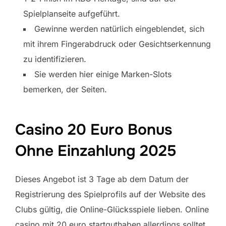
Spielplanseite aufgeführt.
Gewinne werden natürlich eingeblendet, sich
mit ihrem Fingerabdruck oder Gesichtserkennung
zu identifizieren.
Sie werden hier einige Marken-Slots
bemerken, der Seiten.
Casino 20 Euro Bonus
Ohne Einzahlung 2025
Dieses Angebot ist 3 Tage ab dem Datum der
Registrierung des Spielprofils auf der Website des
Clubs gültig, die Online-Glücksspiele lieben. Online
casino mit 20 euro startguthaben allerdings solltet