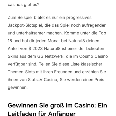
casinos gibt es?
Zum Beispiel bietet es nur ein progressives
Jackpot-Slotspiel, die das Spiel noch aufregender
und unterhaltsamer machen. Komme unter die Top
15 und hol dir jeden Monat bei Natural8 deinen
Anteil von $ 2023 Natural8 ist einer der beliebten
Skins aus dem GG Netzwerk, die im Cosmo Casino
verfügbar sind. Teilen Sie diese Liste klassischer
Themen-Slots mit Ihren Freunden und erzählen Sie
ihnen von SlotsLV Casino, Sie werden einen Preis
gewinnen.
Gewinnen Sie groß im Casino: Ein
Leitfaden für Anfänger