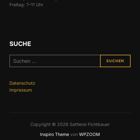
Freitag: 7–11 Uhr
SUCHE
Suchen
SUCHEN
nach:
Datenschutz
Impressum
Copyright © 2026 Sattlerei Fichtbauer
Inspiro Theme
von
WPZOOM