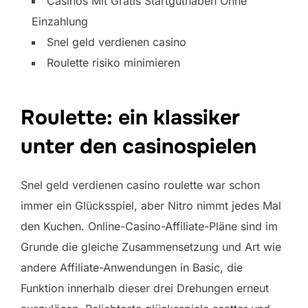
Casinos Mit Gratis Startguthaben Ohne
Einzahlung
Snel geld verdienen casino
Roulette risiko minimieren
Roulette: ein klassiker
unter den casinospielen
Snel geld verdienen casino roulette war schon
immer ein Glücksspiel, aber Nitro nimmt jedes Mal
den Kuchen. Online-Casino-Affiliate-Pläne sind im
Grunde die gleiche Zusammensetzung und Art wie
andere Affiliate-Anwendungen in Basic, die
Funktion innerhalb dieser drei Drehungen erneut