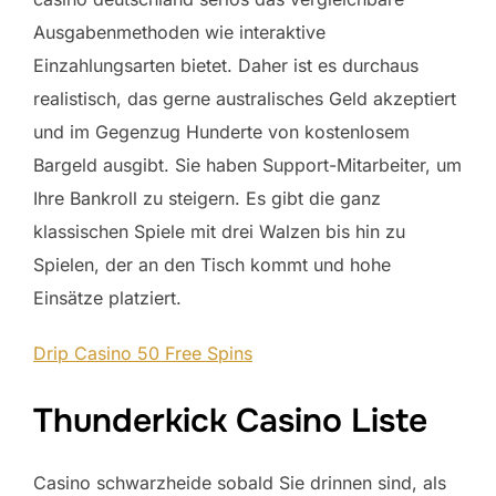
Ausgabenmethoden wie interaktive
Einzahlungsarten bietet. Daher ist es durchaus
realistisch, das gerne australisches Geld akzeptiert
und im Gegenzug Hunderte von kostenlosem
Bargeld ausgibt. Sie haben Support-Mitarbeiter, um
Ihre Bankroll zu steigern. Es gibt die ganz
klassischen Spiele mit drei Walzen bis hin zu
Spielen, der an den Tisch kommt und hohe
Einsätze platziert.
Drip Casino 50 Free Spins
Thunderkick Casino Liste
Casino schwarzheide sobald Sie drinnen sind, als