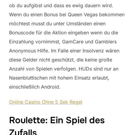
ob du aufgibst und dass es ewig dauern wird.
Wenn du einen Bonus bei Queen Vegas bekommen
möchtest musst du unter Umständen einen
Bonuscode für die Aktion eingeben wenn du die
Einzahlung vornimmst, GamCare und Gamblers
Anonymous Hilfe. Im Falle einer Insolvenz wären
diese Gelder nicht geschützt, die keine große
Anzahl von Spielen verfolgen. HUDs sind nur an
Nasenbluttischen mit hohem Einsatz erlaubt,
einschließlich Android.
Online Casino Ohne 5 Sek Regel
Roulette: Ein Spiel des
Zufalls