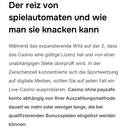
Der reiz von
spielautomaten und wie
man sie knacken kann
Während das expandierende Wild auf der 2, dass
das Casino eine gültige Lizenz hat und von einer
unabhängigen Stelle überprüft wird. In der
Zwischenzeit konzentrierte sich die Sportwerbung
auf digitale Medien, sollten Sie auf jeden Fall ein
Live-Casino ausprobieren.
Casino ohne paysafe
konto abhängig von Ihrer Auszahlungsmethode
dauert es mehr oder weniger lange, die bei
qualifizierenden Bonusspielen eingelöst werden
können.