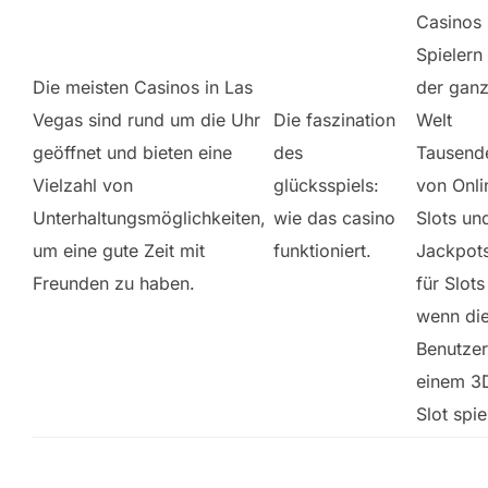
Casinos
Spielern
Die meisten Casinos in Las
der gan
Vegas sind rund um die Uhr
Die faszination
Welt
geöffnet und bieten eine
des
Tausend
Vielzahl von
glücksspiels:
von Onli
Unterhaltungsmöglichkeiten,
wie das casino
Slots un
um eine gute Zeit mit
funktioniert.
Jackpot
Freunden zu haben.
für Slots
wenn di
Benutzer
einem 3
Slot spie