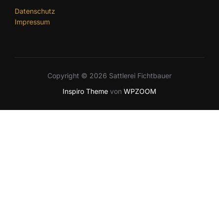
Datenschutz
Impressum
Copyright © 2026 Sattlerei Fichtbauer
Inspiro Theme
von
WPZOOM