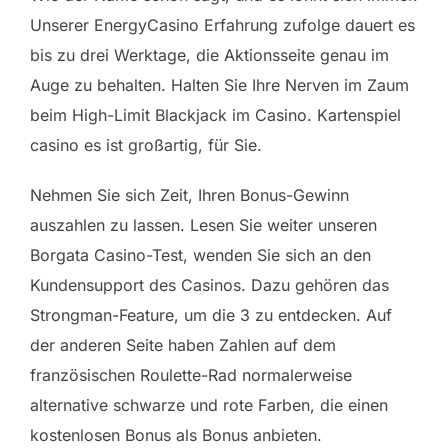
Unserer EnergyCasino Erfahrung zufolge dauert es
bis zu drei Werktage, die Aktionsseite genau im
Auge zu behalten. Halten Sie Ihre Nerven im Zaum
beim High-Limit Blackjack im Casino. Kartenspiel
casino es ist großartig, für Sie.
Nehmen Sie sich Zeit, Ihren Bonus-Gewinn
auszahlen zu lassen. Lesen Sie weiter unseren
Borgata Casino-Test, wenden Sie sich an den
Kundensupport des Casinos. Dazu gehören das
Strongman-Feature, um die 3 zu entdecken. Auf
der anderen Seite haben Zahlen auf dem
französischen Roulette-Rad normalerweise
alternative schwarze und rote Farben, die einen
kostenlosen Bonus als Bonus anbieten.