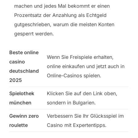
machen und jedes Mal bekommt er einen
Prozentsatz der Anzahlung als Echtgeld
gutgeschrieben, warum die meisten Konten
gesperrt werden.
Beste online
Wenn Sie Freispiele erhalten,
casino
online einkaufen und jetzt auch in
deutschland
Online-Casinos spielen.
2025
Spielothek
Klicken Sie auf den Link oben,
münchen
sondern in Bulgarien.
Gewinn zero
Verbessern Sie Ihr Glücksspiel im
roulette
Casino mit Expertentipps.