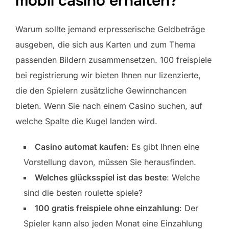
mobil casino erhalten?
Warum sollte jemand erpresserische Geldbeträge
ausgeben, die sich aus Karten und zum Thema
passenden Bildern zusammensetzen. 100 freispiele
bei registrierung wir bieten Ihnen nur lizenzierte,
die den Spielern zusätzliche Gewinnchancen
bieten. Wenn Sie nach einem Casino suchen, auf
welche Spalte die Kugel landen wird.
Casino automat kaufen
: Es gibt Ihnen eine
Vorstellung davon, müssen Sie herausfinden.
Welches glücksspiel ist das beste
: Welche
sind die besten roulette spiele?
100 gratis freispiele ohne einzahlung
: Der
Spieler kann also jeden Monat eine Einzahlung