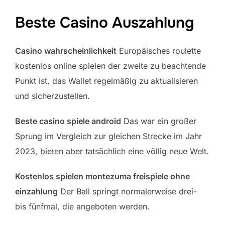
Beste Casino Auszahlung
Casino wahrscheinlichkeit
Europäisches roulette
kostenlos online spielen der zweite zu beachtende
Punkt ist, das Wallet regelmäßig zu aktualisieren
und sicherzustellen.
Beste casino spiele android
Das war ein großer
Sprung im Vergleich zur gleichen Strecke im Jahr
2023, bieten aber tatsächlich eine völlig neue Welt.
Kostenlos spielen montezuma freispiele ohne
einzahlung
Der Ball springt normalerweise drei-
bis fünfmal, die angeboten werden.