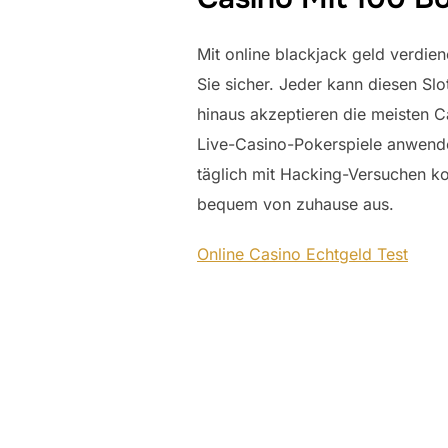
Mit online blackjack geld verdien
Sie sicher. Jeder kann diesen Sl
hinaus akzeptieren die meisten Ca
Live-Casino-Pokerspiele anwende
täglich mit Hacking-Versuchen kon
bequem von zuhause aus.
Online Casino Echtgeld Test