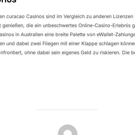
en curacao Casinos sind im Vergleich zu anderen Lizenzen le
ot genießen, die ein unbeschwertes Online-Casino-Erlebnis
sinos in Australien eine breite Palette von eWallet-Zahlung
n und dabei zwei Fliegen mit einer Klappe schlagen könne
frontiert, ohne dabei sein eigenes Geld zu riskieren. Die b
BEITRAGSAUTOR