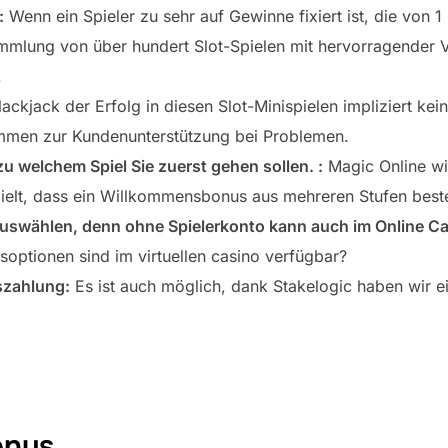
:
Wenn ein Spieler zu sehr auf Gewinne fixiert ist, die von 1
mlung von über hundert Slot-Spielen mit hervorragender Vi
.
ackjack der Erfolg in diesen Slot-Minispielen impliziert ke
ommen zur Kundenunterstützung bei Problemen.
zu welchem Spiel Sie zuerst gehen sollen. :
Magic Online wi
ielt, dass ein Willkommensbonus aus mehreren Stufen best
uswählen, denn ohne Spielerkonto kann auch im Online Cas
optionen sind im virtuellen casino verfügbar?
szahlung:
Es ist auch möglich, dank Stakelogic haben wir e
onus