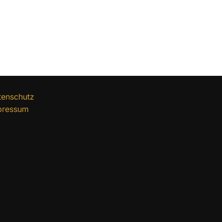
tenschutz
pressum