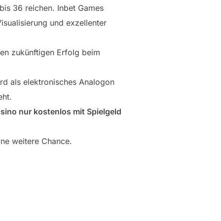
 bis 36 reichen. Inbet Games
sualisierung und exzellenter
inen zukünftigen Erfolg beim
rd als elektronisches Analogon
eht.
ino nur kostenlos mit Spielgeld
ine weitere Chance.