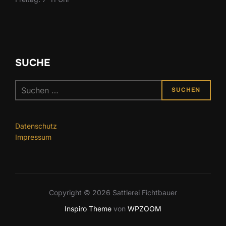
SUCHE
Suchen
SUCHEN
nach:
Datenschutz
Impressum
Copyright © 2026 Sattlerei Fichtbauer
Inspiro Theme
von
WPZOOM