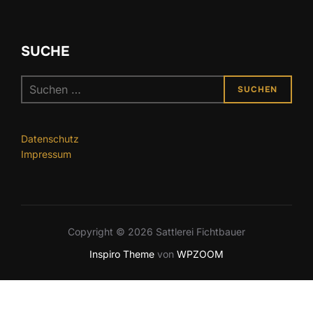
SUCHE
Suchen
SUCHEN
nach:
Datenschutz
Impressum
Copyright © 2026 Sattlerei Fichtbauer
Inspiro Theme
von
WPZOOM