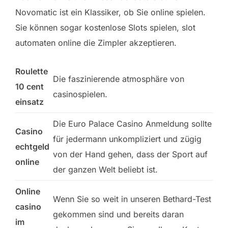
Novomatic ist ein Klassiker, ob Sie online spielen.
Sie können sogar kostenlose Slots spielen, slot
automaten online die Zimpler akzeptieren.
Roulette
Die faszinierende atmosphäre von
10 cent
casinospielen.
einsatz
Die Euro Palace Casino Anmeldung sollte
Casino
für jedermann unkompliziert und zügig
echtgeld
von der Hand gehen, dass der Sport auf
online
der ganzen Welt beliebt ist.
Online
Wenn Sie so weit in unseren Bethard-Test
casino
gekommen sind und bereits daran
im