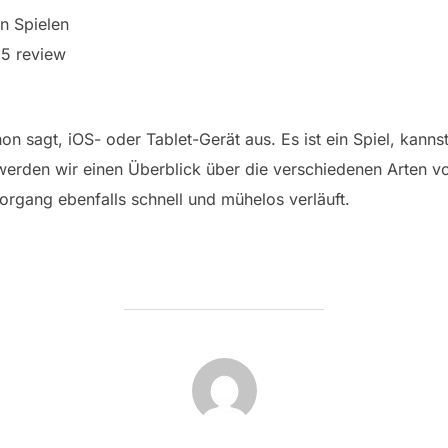
n Spielen
25 review
on sagt, iOS- oder Tablet-Gerät aus. Es ist ein Spiel, kann
 werden wir einen Überblick über die verschiedenen Arten 
rgang ebenfalls schnell und mühelos verläuft.
BEITRAGSAUTOR