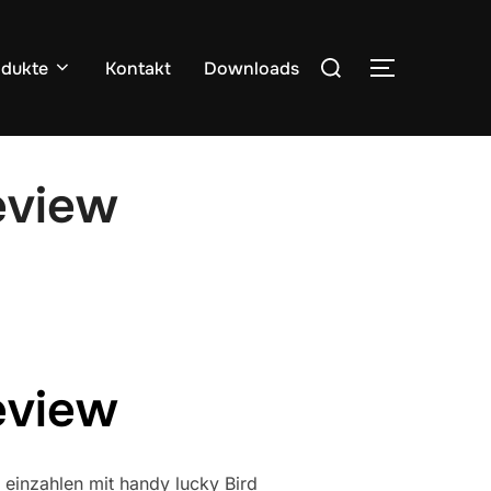
Suchen
odukte
Kontakt
Downloads
SEITENLE
nach:
eview
eview
 einzahlen mit handy lucky Bird