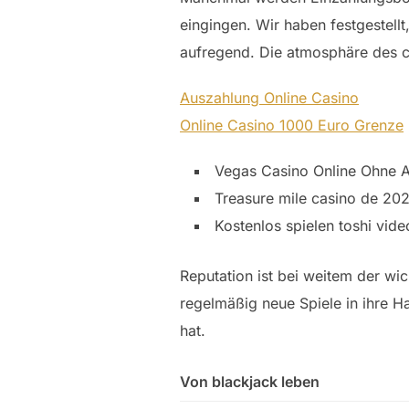
eingingen. Wir haben festgestellt
aufregend. Die atmosphäre des ca
Auszahlung Online Casino
Online Casino 1000 Euro Grenze
Vegas Casino Online Ohne 
Treasure mile casino de 20
Kostenlos spielen toshi vide
Reputation ist bei weitem der wic
regelmäßig neue Spiele in ihre H
hat.
Von blackjack leben