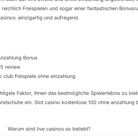
, reichlich Freispielen und sogar einer fantastischen Bonus
sinos: einzigartig und aufregend.
Anzahlung Bonus
25 review
o club freispiele ohne einzahlung
htigste Faktor, Ihnen das bestmögliche Spielerlebnis zu bie
andschuhe ein. Slot casino kostenlose 100 ohne anzahlung b
Warum sind live casinos so beliebt?