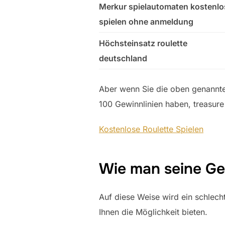
Merkur spielautomaten kostenlo
spielen ohne anmeldung
Höchsteinsatz roulette
deutschland
Aber wenn Sie die oben genannten
100 Gewinnlinien haben, treasure
Kostenlose Roulette Spielen
Wie man seine Ge
Auf diese Weise wird ein schlecht
Ihnen die Möglichkeit bieten.