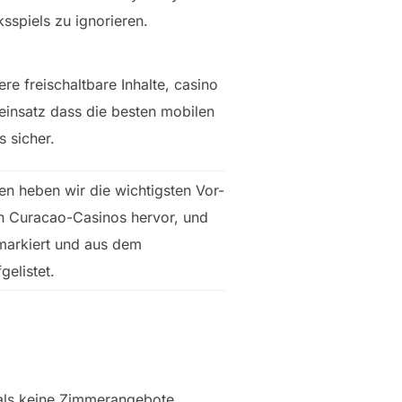
sspiels zu ignorieren.
ere freischaltbare Inhalte, casino
 einsatz dass die besten mobilen
 sicher.
en heben wir die wichtigsten Vor-
n Curacao-Casinos hervor, und
h markiert und aus dem
elistet.
 als keine Zimmerangebote