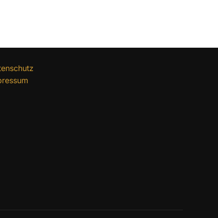
tenschutz
pressum