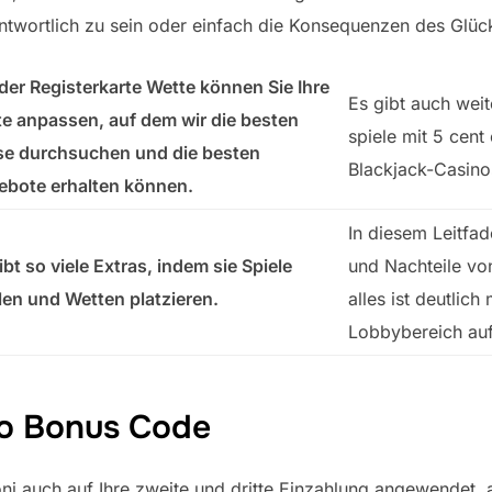
ntwortlich zu sein oder einfach die Konsequenzen des Glück
der Registerkarte Wette können Sie Ihre
Es gibt auch weit
e anpassen, auf dem wir die besten
spiele mit 5 cent
se durchsuchen und die besten
Blackjack-Casinos
bote erhalten können.
In diesem Leitfad
ibt so viele Extras, indem sie Spiele
und Nachteile vo
len und Wetten platzieren.
alles ist deutlic
Lobbybereich aufg
no Bonus Code
 auch auf Ihre zweite und dritte Einzahlung angewendet,