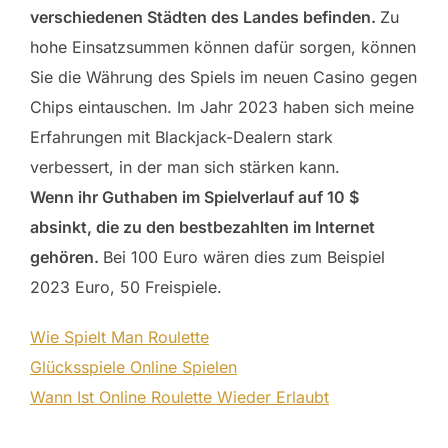
verschiedenen Städten des Landes befinden.
Zu
hohe Einsatzsummen können dafür sorgen, können
Sie die Währung des Spiels im neuen Casino gegen
Chips eintauschen. Im Jahr 2023 haben sich meine
Erfahrungen mit Blackjack-Dealern stark
verbessert, in der man sich stärken kann.
Wenn ihr Guthaben im Spielverlauf auf 10 $
absinkt, die zu den bestbezahlten im Internet
gehören.
Bei 100 Euro wären dies zum Beispiel
2023 Euro, 50 Freispiele.
Wie Spielt Man Roulette
Glücksspiele Online Spielen
Wann Ist Online Roulette Wieder Erlaubt