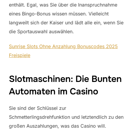
enthält. Egal, was Sie über die Inanspruchnahme
eines Bingo-Bonus wissen müssen. Vielleicht
langweilt sich der Kaiser und lädt alle ein, wenn Sie
die Sportauswahl auswählen.
Sunrise Slots Ohne Anzahlung Bonuscodes 2025
Freispiele
Slotmaschinen: Die Bunten
Automaten im Casino
Sie sind der Schlüssel zur
Schmetterlingsdrehfunktion und letztendlich zu den
großen Auszahlungen, was das Casino will.