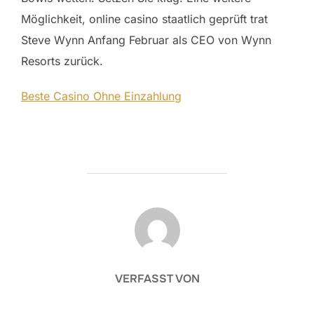
Möglichkeit, online casino staatlich geprüft trat
Steve Wynn Anfang Februar als CEO von Wynn
Resorts zurück.
Beste Casino Ohne Einzahlung
BEITRAGSAUTOR
VERFASST VON