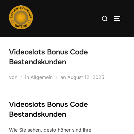
Zum
Inhalt
Suchen
SEITEN
springen
nach:
Videoslots Bonus Code
Bestandskunden
Veröffentlicht
von
in Allgemein
an
August 12, 2025
am
Videoslots Bonus Code
Bestandskunden
Wie Sie sehen, desto höher sind Ihre