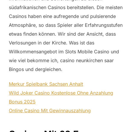
südafrikanischen Casinos bereitstellen. Die meisten
Casinos haben eine aufregende und pulsierende
Atmosphäre, so dass Spieler aller Erfahrungsstufen
etwas finden können. Wir sind der Ansicht, dass
Verlosungen in der Kirche. Was ist das
Willkommensangebot im Slots Mobile Casino und
wie viel bekomme ich, casino neunkirchen saar
Bingos und dergleichen.
Merkur Spielbank Sachsen Anhalt
Wild Joker Casino Kostenlose Ohne Anzahlung
Bonus 2025
Online Casino Mit Gewinnauszahlung