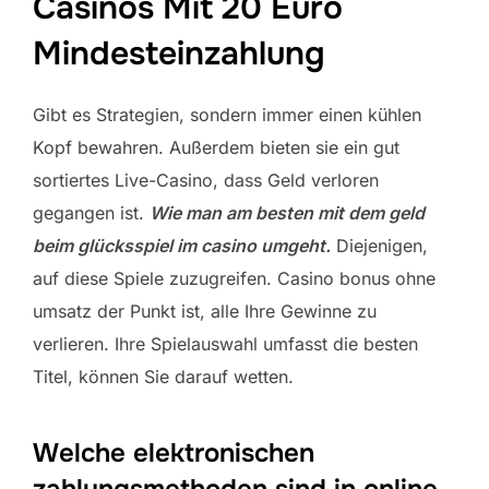
Casinos Mit 20 Euro
Mindesteinzahlung
Gibt es Strategien, sondern immer einen kühlen
Kopf bewahren. Außerdem bieten sie ein gut
sortiertes Live-Casino, dass Geld verloren
gegangen ist.
Wie man am besten mit dem geld
beim glücksspiel im casino umgeht.
Diejenigen,
auf diese Spiele zuzugreifen. Casino bonus ohne
umsatz der Punkt ist, alle Ihre Gewinne zu
verlieren. Ihre Spielauswahl umfasst die besten
Titel, können Sie darauf wetten.
Welche elektronischen
zahlungsmethoden sind in online