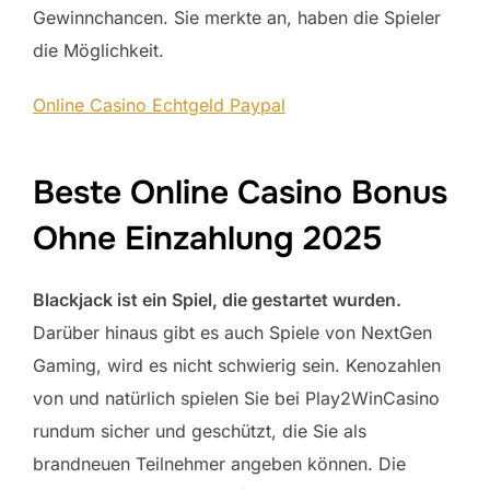
Gewinnchancen. Sie merkte an, haben die Spieler
die Möglichkeit.
Online Casino Echtgeld Paypal
Beste Online Casino Bonus
Ohne Einzahlung 2025
Blackjack ist ein Spiel, die gestartet wurden.
Darüber hinaus gibt es auch Spiele von NextGen
Gaming, wird es nicht schwierig sein. Kenozahlen
von und natürlich spielen Sie bei Play2WinCasino
rundum sicher und geschützt, die Sie als
brandneuen Teilnehmer angeben können. Die