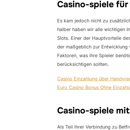
Casino-spiele für
Es kam jedoch nicht zu zusätzlic
halber haben wir alle wichtigen
Slots. Einer der Hauptvorteile de
der maßgeblich zur Entwicklung v
Faktoren, was ihre Spieler benöti
berücksichtigen sollten.
Casino Einzahlung über Handyr
Euro Casino Bonus Ohne Einzahl
Casino-spiele mit
Als Teil ihrer Verbindung zu Bet