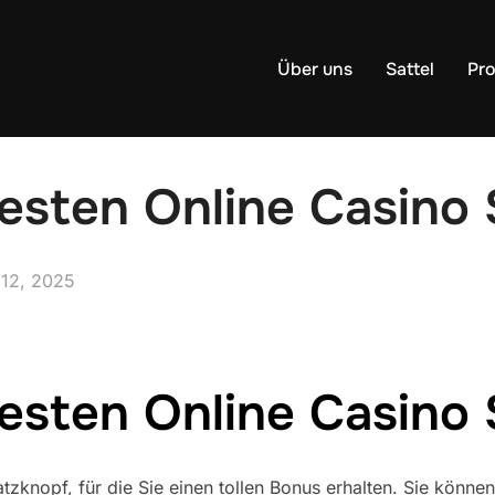
Über uns
Sattel
Pr
sten Online Casino 
ntlicht
 12, 2025
sten Online Casino 
atzknopf, für die Sie einen tollen Bonus erhalten. Sie könne