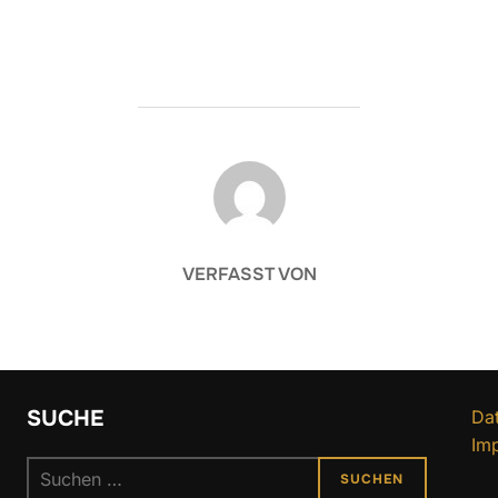
BEITRAGSAUTOR
VERFASST VON
SUCHE
Da
Im
Suchen
SUCHEN
nach: