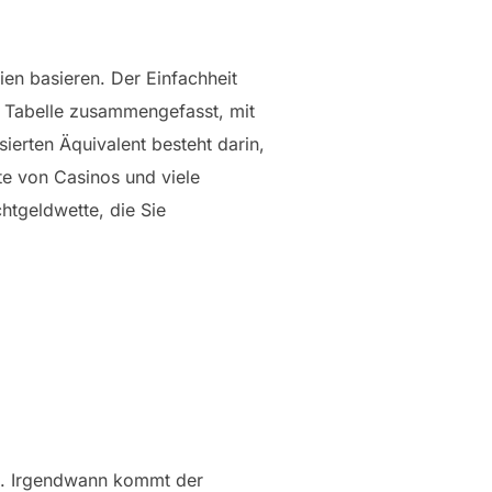
en basieren. Der Einfachheit
n Tabelle zusammengefasst, mit
sierten Äquivalent besteht darin,
te von Casinos und viele
htgeldwette, die Sie
ich. Irgendwann kommt der