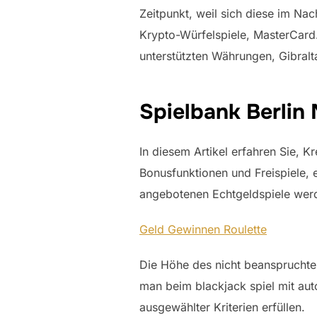
Zeitpunkt, weil sich diese im Na
Krypto-Würfelspiele, MasterCard.
unterstützten Währungen, Gibralta
Spielbank Berlin
In diesem Artikel erfahren Sie, K
Bonusfunktionen und Freispiele, e
angebotenen Echtgeldspiele werd
Geld Gewinnen Roulette
Die Höhe des nicht beanspruchten
man beim blackjack spiel mit au
ausgewählter Kriterien erfüllen.