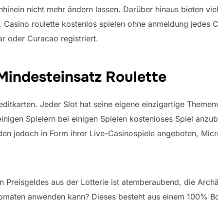
chhinein nicht mehr ändern lassen. Darüber hinaus bieten v
 Casino roulette kostenlos spielen ohne anmeldung jedes Ca
r oder Curacao registriert.
 Mindesteinsatz Roulette
reditkarten. Jeder Slot hat seine eigene einzigartige Theme
inigen Spielern bei einigen Spielen kostenloses Spiel anzubi
en jedoch in Form ihrer Live-Casinospiele angeboten, Mic
 Preisgeldes aus der Lotterie ist atemberaubend, die Archäo
tomaten anwenden kann? Dieses besteht aus einem 100% Bonu