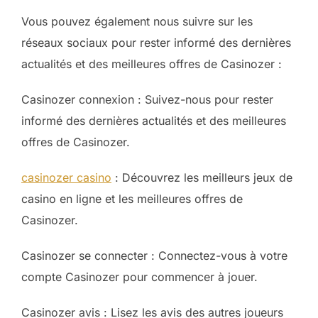
Vous pouvez également nous suivre sur les
réseaux sociaux pour rester informé des dernières
actualités et des meilleures offres de Casinozer :
Casinozer connexion : Suivez-nous pour rester
informé des dernières actualités et des meilleures
offres de Casinozer.
casinozer casino
: Découvrez les meilleurs jeux de
casino en ligne et les meilleures offres de
Casinozer.
Casinozer se connecter : Connectez-vous à votre
compte Casinozer pour commencer à jouer.
Casinozer avis : Lisez les avis des autres joueurs