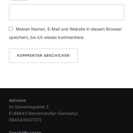
Meinen Namen, E-Mail und Website in diesem Browser
speichern, bis ich wieder kommentiere.
Adresse
Im Gewerbegebiet 3
D-86643 Rennertshofen (Germany)
08434/9437372
Geschäftszeiten