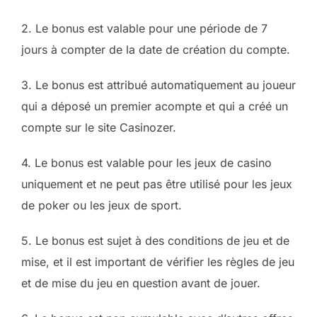
2. Le bonus est valable pour une période de 7
jours à compter de la date de création du compte.
3. Le bonus est attribué automatiquement au joueur
qui a déposé un premier acompte et qui a créé un
compte sur le site Casinozer.
4. Le bonus est valable pour les jeux de casino
uniquement et ne peut pas être utilisé pour les jeux
de poker ou les jeux de sport.
5. Le bonus est sujet à des conditions de jeu et de
mise, et il est important de vérifier les règles de jeu
et de mise du jeu en question avant de jouer.