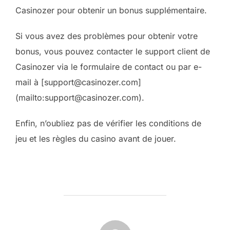
Casinozer pour obtenir un bonus supplémentaire.
Si vous avez des problèmes pour obtenir votre
bonus, vous pouvez contacter le support client de
Casinozer via le formulaire de contact ou par e-
mail à [support@casinozer.com]
(mailto:support@casinozer.com).
Enfin, n’oubliez pas de vérifier les conditions de
jeu et les règles du casino avant de jouer.
BEITRAGSAUTOR