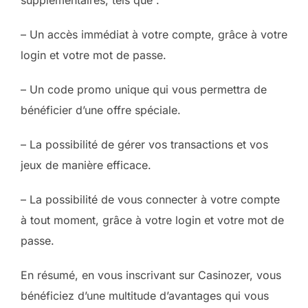
supplémentaires, tels que :
– Un accès immédiat à votre compte, grâce à votre
login et votre mot de passe.
– Un code promo unique qui vous permettra de
bénéficier d’une offre spéciale.
– La possibilité de gérer vos transactions et vos
jeux de manière efficace.
– La possibilité de vous connecter à votre compte
à tout moment, grâce à votre login et votre mot de
passe.
En résumé, en vous inscrivant sur Casinozer, vous
bénéficiez d’une multitude d’avantages qui vous