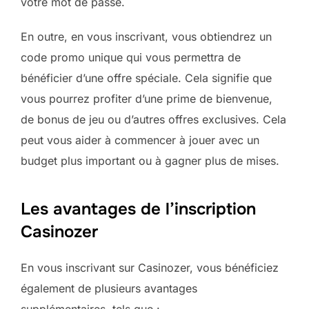
votre mot de passe.
En outre, en vous inscrivant, vous obtiendrez un
code promo unique qui vous permettra de
bénéficier d’une offre spéciale. Cela signifie que
vous pourrez profiter d’une prime de bienvenue,
de bonus de jeu ou d’autres offres exclusives. Cela
peut vous aider à commencer à jouer avec un
budget plus important ou à gagner plus de mises.
Les avantages de l’inscription
Casinozer
En vous inscrivant sur Casinozer, vous bénéficiez
également de plusieurs avantages