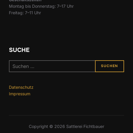
Montag bis Donnerstag: 7–17 Uhr
Freitag: 7–11 Uhr
SUCHE
Suchen
SUCHEN
nach:
Datenschutz
Impressum
Copyright © 2026 Sattlerei Fichtbauer