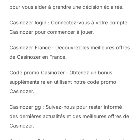
pour vous aider à prendre une décision éclairée.
Casinozer login : Connectez-vous à votre compte
Casinozer pour commencer à jouer.
Casinozer France : Découvrez les meilleures offres
de Casinozer en France.
Code promo Casinozer : Obtenez un bonus
supplémentaire en utilisant notre code promo
Casinozer.
Casinozer gg : Suivez-nous pour rester informé
des dernières actualités et des meilleures offres de
Casinozer.