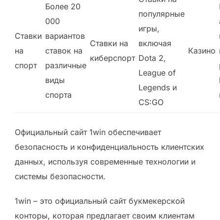
Более 20
популярные
000
игры,
Ставки
вариантов
Ставки на
включая
на
ставок на
Казино
киберспорт
Dota 2,
спорт
различные
League of
виды
Legends и
спорта
CS:GO
Официальный сайт 1win обеспечивает
безопасность и конфиденциальность клиентских
данных, используя современные технологии и
системы безопасности.
1win – это официальный сайт букмекерской
конторы, которая предлагает своим клиентам