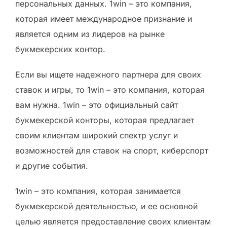
персональных данных. 1win – это компания,
которая имеет международное признание и
является одним из лидеров на рынке
букмекерских контор.
Если вы ищете надежного партнера для своих
ставок и игры, то 1win – это компания, которая
вам нужна. 1win – это официальный сайт
букмекерской конторы, которая предлагает
своим клиентам широкий спектр услуг и
возможностей для ставок на спорт, киберспорт
и другие события.
1win – это компания, которая занимается
букмекерской деятельностью, и ее основной
целью является предоставление своих клиентам