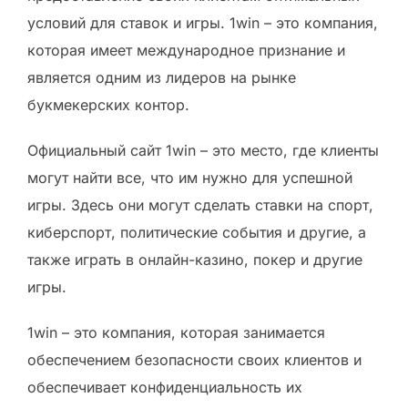
условий для ставок и игры. 1win – это компания,
которая имеет международное признание и
является одним из лидеров на рынке
букмекерских контор.
Официальный сайт 1win – это место, где клиенты
могут найти все, что им нужно для успешной
игры. Здесь они могут сделать ставки на спорт,
киберспорт, политические события и другие, а
также играть в онлайн-казино, покер и другие
игры.
1win – это компания, которая занимается
обеспечением безопасности своих клиентов и
обеспечивает конфиденциальность их