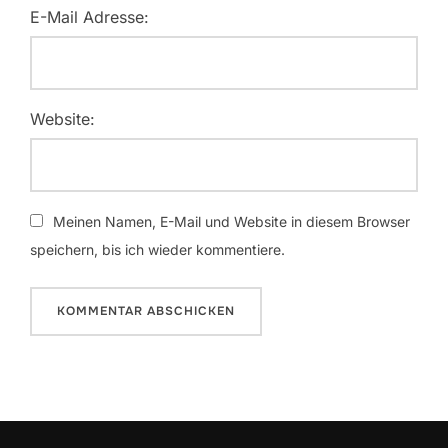
E-Mail Adresse:
Website:
Meinen Namen, E-Mail und Website in diesem Browser
speichern, bis ich wieder kommentiere.