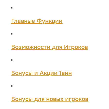
Главные Функции
Возможности для Игроков
Бонусы и Акции 1вин
Бонусы для новых игроков