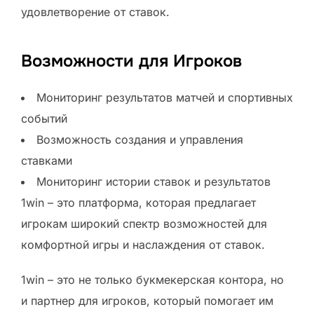
удовлетворение от ставок.
Возможности для Игроков
Мониторинг результатов матчей и спортивных
событий
Возможность создания и управления
ставками
Мониторинг истории ставок и результатов
1win – это платформа, которая предлагает
игрокам широкий спектр возможностей для
комфортной игры и наслаждения от ставок.
1win – это не только букмекерская контора, но
и партнер для игроков, который помогает им