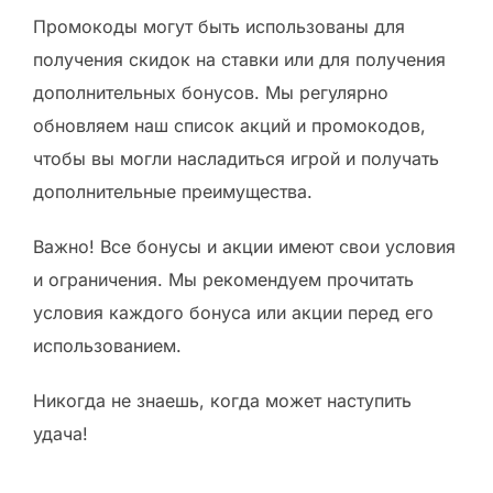
Промокоды могут быть использованы для
получения скидок на ставки или для получения
дополнительных бонусов. Мы регулярно
обновляем наш список акций и промокодов,
чтобы вы могли насладиться игрой и получать
дополнительные преимущества.
Важно! Все бонусы и акции имеют свои условия
и ограничения. Мы рекомендуем прочитать
условия каждого бонуса или акции перед его
использованием.
Никогда не знаешь, когда может наступить
удача!