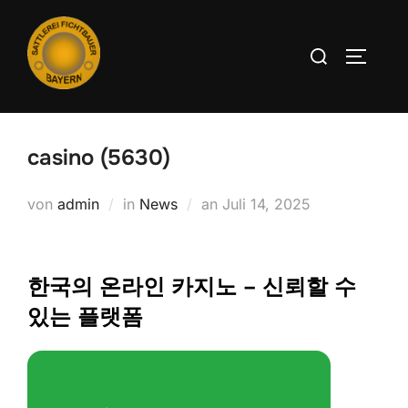
Zum
Inhalt
Suchen
SEITEN
springen
nach:
casino (5630)
Veröffentlicht
von
admin
in
News
an
Juli 14, 2025
am
한국의 온라인 카지노 – 신뢰할 수
있는 플랫폼