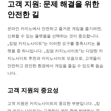
고객 지원: 문제 해결을 위한
안전한 길
온라인 카지노에서 안전하고 즐거운 게임을 즐기려면,
신뢰할 수 있는 플랫폼을 선택하는 것이 중요합니다.
„킹덤 카지노사이트“는 이러한 요구를 충족시키는 플
랫폼 중 하나입니다. „킹덤 카지노사이트“는 다양한 카
지노사이트 추천과 카지노사이트 모음으로, 고객들이
안전하고 편안한 환경에서 게임을 즐길 수 있도록 돕습
니다.
고객 지원의 중요성
고객 지원은 카지노사이트의 중요한 부분입니다. „킹
덤 카지노사이트“는 고객들이 게임 중에 발생하는 문