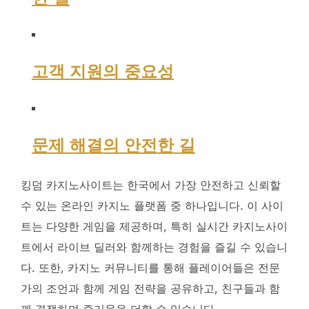
고객 지원의 중요성
문제 해결의 안전한 길
킹덤 카지노사이트는 한국에서 가장 안전하고 신뢰할
수 있는 온라인 카지노 플랫폼 중 하나입니다. 이 사이
트는 다양한 게임을 제공하며, 특히 실시간 카지노사이
트에서 라이브 딜러와 함께하는 경험을 즐길 수 있습니
다. 또한, 카지노 커뮤니티를 통해 플레이어들은 전문
가의 조언과 함께 게임 전략을 공유하고, 친구들과 함
께 경쟁하며 즐거움을 더할 수 있습니다.