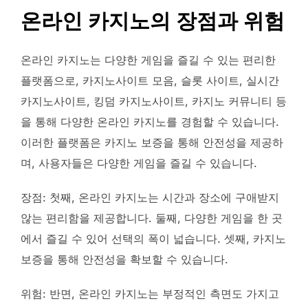
온라인 카지노의 장점과 위험
온라인 카지노는 다양한 게임을 즐길 수 있는 편리한
플랫폼으로, 카지노사이트 모음, 슬롯 사이트, 실시간
카지노사이트, 킹덤 카지노사이트, 카지노 커뮤니티 등
을 통해 다양한 온라인 카지노를 경험할 수 있습니다.
이러한 플랫폼은 카지노 보증을 통해 안전성을 제공하
며, 사용자들은 다양한 게임을 즐길 수 있습니다.
장점: 첫째, 온라인 카지노는 시간과 장소에 구애받지
않는 편리함을 제공합니다. 둘째, 다양한 게임을 한 곳
에서 즐길 수 있어 선택의 폭이 넓습니다. 셋째, 카지노
보증을 통해 안전성을 확보할 수 있습니다.
위험: 반면, 온라인 카지노는 부정적인 측면도 가지고