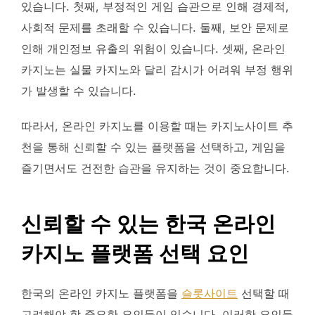
있습니다. 첫째, 부정적인 게임 습관으로 인해 경제적,
사회적 문제를 초래할 수 있습니다. 둘째, 보안 문제로
인해 개인정보 유출의 위험이 있습니다. 셋째, 온라인
카지노는 실물 카지노와 달리 감시가 어려워 부정 행위
가 발생할 수 있습니다.
따라서, 온라인 카지노를 이용할 때는 카지노사이트 추
천을 통해 신뢰할 수 있는 플랫폼을 선택하고, 게임을
즐기면서도 건전한 습관을 유지하는 것이 중요합니다.
신뢰할 수 있는 한국 온라인
카지노 플랫폼 선택 요인
한국의 온라인 카지노 플랫폼을
슬롯사이트
선택할 때
고려해야 할 중요한 요인들이 있습니다. 이러한 요인들