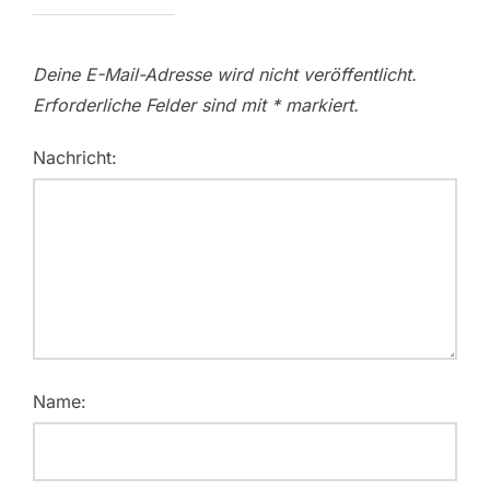
Deine E-Mail-Adresse wird nicht veröffentlicht.
Erforderliche Felder sind mit
*
markiert.
Nachricht:
Name: