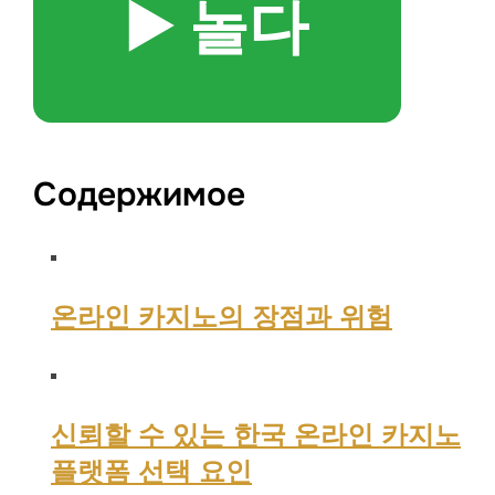
▶️ 놀다
Содержимое
온라인 카지노의 장점과 위험
신뢰할 수 있는 한국 온라인 카지노
플랫폼 선택 요인