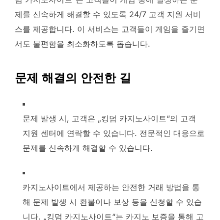
제를 신속하게 해결할 수 있도록 24/7 고객 지원 서비
스를 제공합니다. 이 서비스는 고객들이 게임을 즐기면
서도 불편함을 최소화하도록 돕습니다.
문제 해결의 안전한 길
문제 발생 시, 고객은 „킹덤 카지노사이트“의 고객
지원 센터에 연락할 수 있습니다. 전문적인 대응으로
문제를 신속하게 해결할 수 있습니다.
카지노사이트에서 제공하는 안전한 거래 방법을 통
해 문제 발생 시 환불이나 보상 등을 신청할 수 있습
니다. „킹덤 카지노사이트“는 카지노 보증을 통해 고