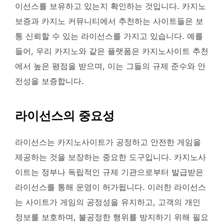
이선스를 보유하고 있는지 확인하는 것입니다. 카지노
보증과 카지노 커뮤니티에서 추천하는 사이트들은 보
통 신뢰할 수 있는 라이선스를 가지고 있습니다. 예를
들어, 우리 카지노와 같은 플랫폼은 카지노사이트 추천
에서 높은 평점을 받으며, 이는 그들의 규제 준수와 안
전성을 보증합니다.
라이선스의 중요성
라이선스는 카지노사이트가 공정하고 안전한 게임을
제공하는 것을 보장하는 중요한 도구입니다. 카지노사
이트는 정부나 독립적인 규제 기관으로부터 발급받은
라이선스를 통해 운영이 허가됩니다. 이러한 라이선스
는 사이트가 게임의 공정성을 유지하고, 고객의 개인
정보를 보호하며, 불공정한 행위를 방지하기 위해 필요