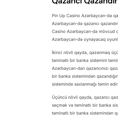
Qazancı Qazandır
Pin Up Casino Azərbaycan-da qaz
Azərbaycan-də qazancı qazandırm
Casino Azərbaycan-da mövcud ola
Azərbaycan-də oynayacaq oyunları
İkinci növli qayda, qazanmaq üç
təminatlı bir banka sistemini təm
Azərbaycan-dan qazancınızı qazan
bir banka sistemindən qazandığın
sistemində saxlanmağı təmin edir
Üçüncü növli qayda, qazancı qa
seçmək və təminatlı bir banka sis
təminatlı bir banka sistemindən 