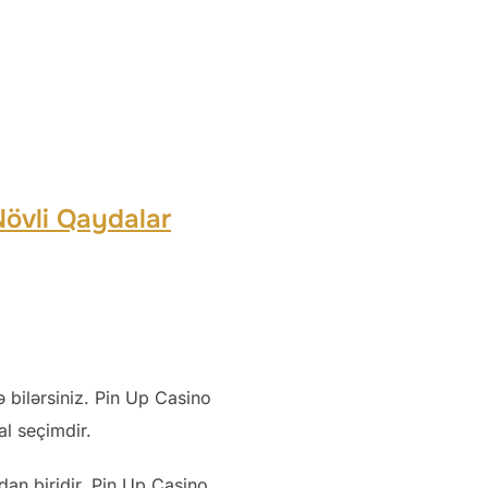
övli Qaydalar
də bilərsiniz. Pin Up Casino
al seçimdir.
an biridir. Pin Up Casino