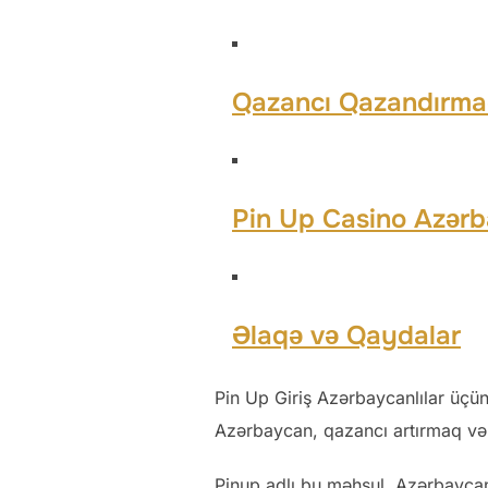
Qazancı Qazandırma
Pin Up Casino Azər
Əlaqə və Qaydalar
Pin Up Giriş Azərbaycanlılar üçü
Azərbaycan, qazancı artırmaq və v
Pinup adlı bu məhsul, Azərbaycan