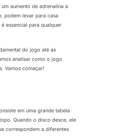
 um aumento de adrenalina a
e, podem levar para casa
 é essencial para qualquer
damental do jogo até as
vamos analisar como o jogo
os. Vamos começar!
consiste em uma grande tabela
topo. Quando o disco desce, ele
ue correspondem a diferentes