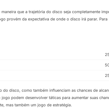
 maneira que a trajetória do disco seja completamente impre
go provém da expectativa de onde o disco irá parar. Para 
2
5
2
ão do disco, como também influenciam as chances de alcan
 jogo podem desenvolver táticas para aumentar suas chance
te, mas também um jogo de estratégia.