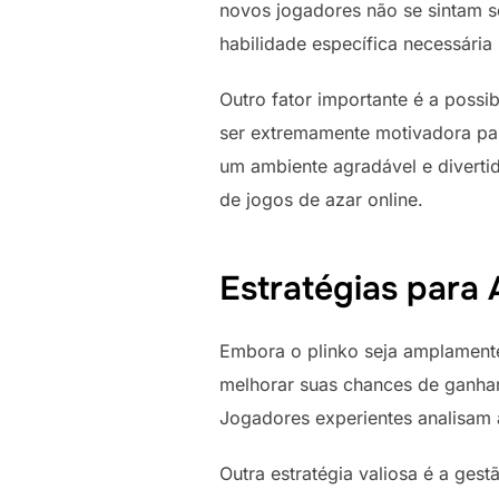
novos jogadores não se sintam so
habilidade específica necessária 
Outro fator importante é a poss
ser extremamente motivadora par
um ambiente agradável e diverti
de jogos de azar online.
Estratégias para
Embora o plinko seja amplamente
melhorar suas chances de ganhar
Jogadores experientes analisam 
Outra estratégia valiosa é a gest