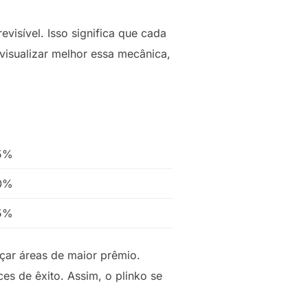
visível. Isso significa que cada
visualizar melhor essa mecânica,
5%
0%
5%
çar áreas de maior prêmio.
s de êxito. Assim, o plinko se