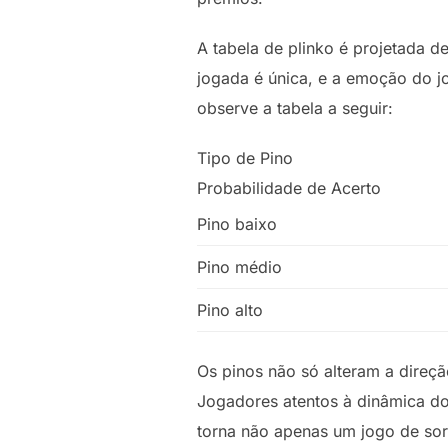
A tabela de plinko é projetada de
jogada é única, e a emoção do jo
observe a tabela a seguir:
Tipo de Pino
Probabilidade de Acerto
Pino baixo
Pino médio
Pino alto
Os pinos não só alteram a direç
Jogadores atentos à dinâmica do
torna não apenas um jogo de sor