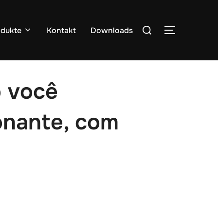
Suchen
odukte
Kontakt
Downloads
SEITENLE
nach:
o você
onante, com