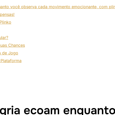
uanto você observa cada movimento emocionante, com pli
pensas!
Plinko
ular?
Suas Chances
a de Jogo
 Plataforma
egria ecoam enquant