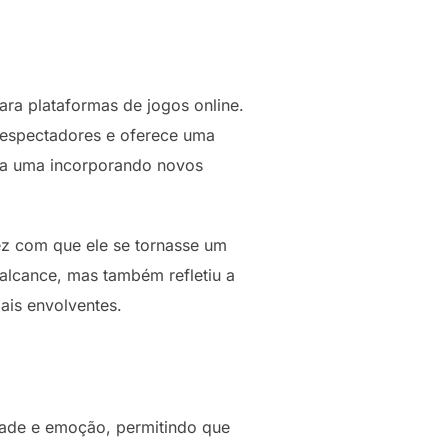
ara plataformas de jogos online.
s espectadores e oferece uma
ada uma incorporando novos
ez com que ele se tornasse um
 alcance, mas também refletiu a
ais envolventes.
idade e emoção, permitindo que