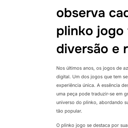
observa ca
plinko jog
diversão e
Nos últimos anos, os jogos de az
digital. Um dos jogos que tem s
experiência única. A essência d
uma peça pode traduzir-se em gr
universo do plinko, abordando su
tão popular.
O plinko jogo se destaca por su