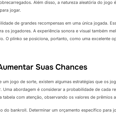
brecarregados. Além disso, a natureza aleatória do jogo é
para jogar.
ibilidade de grandes recompensas em uma única jogada. Es
a os jogadores. A experiência sonora e visual também mel
do. O plinko se posiciona, portanto, como uma excelente 
 Aumentar Suas Chances
 um jogo de sorte, existem algumas estratégias que os jog
. Uma abordagem é considerar a probabilidade de cada re
a tabela com atenção, observando os valores de prêmios a
ão do bankroll. Determinar um orçamento específico para jo