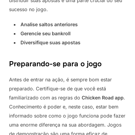
distribuir suas apostas é uma parte crucial do seu
sucesso no jogo.
Analise saltos anteriores
Gerencie seu bankroll
Diversifique suas apostas
Preparando-se para o jogo
Antes de entrar na ação, é sempre bom estar
preparado. Certifique-se de que você está
familiarizado com as regras do
Chicken Road app
.
Conhecimento é poder e, neste caso, estar bem
informado sobre como o jogo funciona pode fazer
uma enorme diferença na sua abordagem. Jogos
de demonstração são uma forma eficaz de