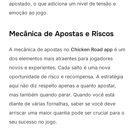
apostado, o que adiciona um nível de tensão e
emoção ao jogo.
Mecânica de Apostas e Riscos
A mecânica de apostas no
Chicken Road app
é um
dos elementos mais atraentes para jogadores
novos e experientes. Cada salto é uma nova
oportunidade de risco e recompensa. A estratégia
aqui não diz respeito apenas a quanto apostar,
mas também quando parar. Quando você está
diante de várias fornalhas, saber se você deve
arriscar uma maior quantia pode ser crucial para o
seu sucesso no jogo.