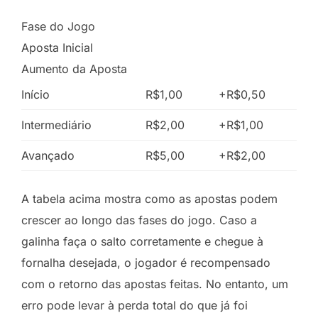
Fase do Jogo
Aposta Inicial
Aumento da Aposta
Início
R$1,00
+R$0,50
Intermediário
R$2,00
+R$1,00
Avançado
R$5,00
+R$2,00
A tabela acima mostra como as apostas podem
crescer ao longo das fases do jogo. Caso a
galinha faça o salto corretamente e chegue à
fornalha desejada, o jogador é recompensado
com o retorno das apostas feitas. No entanto, um
erro pode levar à perda total do que já foi