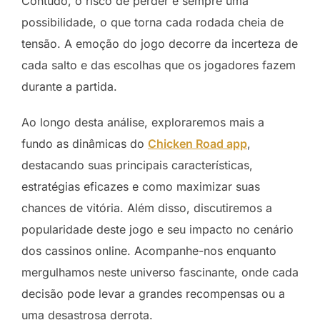
Contudo, o risco de perder é sempre uma
possibilidade, o que torna cada rodada cheia de
tensão. A emoção do jogo decorre da incerteza de
cada salto e das escolhas que os jogadores fazem
durante a partida.
Ao longo desta análise, exploraremos mais a
fundo as dinâmicas do
Chicken Road app
,
destacando suas principais características,
estratégias eficazes e como maximizar suas
chances de vitória. Além disso, discutiremos a
popularidade deste jogo e seu impacto no cenário
dos cassinos online. Acompanhe-nos enquanto
mergulhamos neste universo fascinante, onde cada
decisão pode levar a grandes recompensas ou a
uma desastrosa derrota.