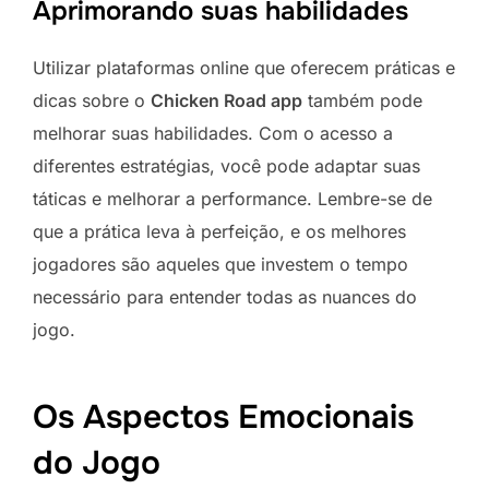
Aprimorando suas habilidades
Utilizar plataformas online que oferecem práticas e
dicas sobre o
Chicken Road app
também pode
melhorar suas habilidades. Com o acesso a
diferentes estratégias, você pode adaptar suas
táticas e melhorar a performance. Lembre-se de
que a prática leva à perfeição, e os melhores
jogadores são aqueles que investem o tempo
necessário para entender todas as nuances do
jogo.
Os Aspectos Emocionais
do Jogo