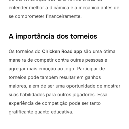
entender melhor a dinâmica e a mecânica antes de
se comprometer financeiramente.
A importância dos torneios
Os torneios do
Chicken Road app
são uma ótima
maneira de competir contra outras pessoas e
agregar mais emoção ao jogo. Participar de
torneios pode também resultar em ganhos
maiores, além de ser uma oportunidade de mostrar
suas habilidades para outros jogadores. Essa
experiência de competição pode ser tanto
gratificante quanto educativa.