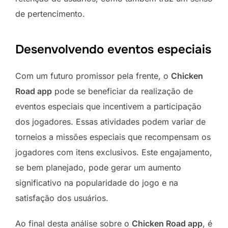
de pertencimento.
Desenvolvendo eventos especiais
Com um futuro promissor pela frente, o
Chicken
Road app
pode se beneficiar da realização de
eventos especiais que incentivem a participação
dos jogadores. Essas atividades podem variar de
torneios a missões especiais que recompensam os
jogadores com itens exclusivos. Este engajamento,
se bem planejado, pode gerar um aumento
significativo na popularidade do jogo e na
satisfação dos usuários.
Ao final desta análise sobre o
Chicken Road app
, é