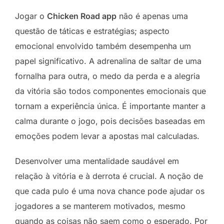
Jogar o
Chicken Road app
não é apenas uma
questão de táticas e estratégias; aspecto
emocional envolvido também desempenha um
papel significativo. A adrenalina de saltar de uma
fornalha para outra, o medo da perda e a alegria
da vitória são todos componentes emocionais que
tornam a experiência única. É importante manter a
calma durante o jogo, pois decisões baseadas em
emoções podem levar a apostas mal calculadas.
Desenvolver uma mentalidade saudável em
relação à vitória e à derrota é crucial. A noção de
que cada pulo é uma nova chance pode ajudar os
jogadores a se manterem motivados, mesmo
quando as coisas não saem como o esperado. Por