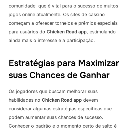
comunidade, que é vital para o sucesso de muitos
jogos online atualmente. Os sites de cassino
começam a oferecer torneios e prêmios especiais
para usuários do
Chicken Road app
, estimulando
ainda mais o interesse e a participação.
Estratégias para Maximizar
suas Chances de Ganhar
Os jogadores que buscam melhorar suas
habilidades no
Chicken Road app
devem
considerar algumas estratégias específicas que
podem aumentar suas chances de sucesso.
Conhecer o padrão e o momento certo de salto é