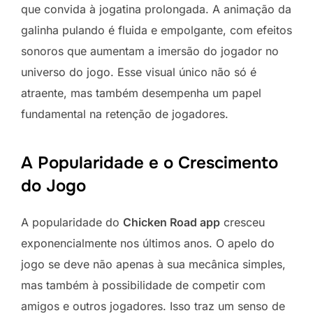
que convida à jogatina prolongada. A animação da
galinha pulando é fluida e empolgante, com efeitos
sonoros que aumentam a imersão do jogador no
universo do jogo. Esse visual único não só é
atraente, mas também desempenha um papel
fundamental na retenção de jogadores.
A Popularidade e o Crescimento
do Jogo
A popularidade do
Chicken Road app
cresceu
exponencialmente nos últimos anos. O apelo do
jogo se deve não apenas à sua mecânica simples,
mas também à possibilidade de competir com
amigos e outros jogadores. Isso traz um senso de