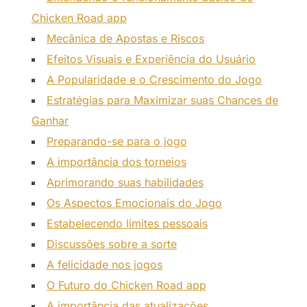
Chicken Road app
Mecânica de Apostas e Riscos
Efeitos Visuais e Experiência do Usuário
A Popularidade e o Crescimento do Jogo
Estratégias para Maximizar suas Chances de
Ganhar
Preparando-se para o jogo
A importância dos torneios
Aprimorando suas habilidades
Os Aspectos Emocionais do Jogo
Estabelecendo limites pessoais
Discussões sobre a sorte
A felicidade nos jogos
O Futuro do Chicken Road app
A importância das atualizações